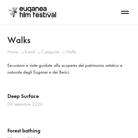
Walks
Home
Eventi
Categorie
Walks
→
→
→
Escursioni e visite guidate alla scoperta del patrimonio artistico e 
naturale degli Euganei e dei Berici. 
Deep Surface
06 settembre 2026
Forest bathing