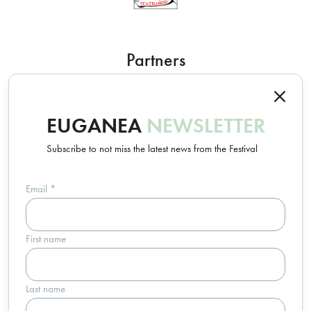
Partners
EUGANEA
NEWSLETTER
Subscribe to not miss the latest news from the Festival
Email
*
Un progetto Euganea Movie Movement
First name
info@euganeafilmfestival.it
via Riviera Belzoni, 22 • 35043 Monselice (PD) - Italia
p.iva 04755110287 • c.f. 91016820283
Last name