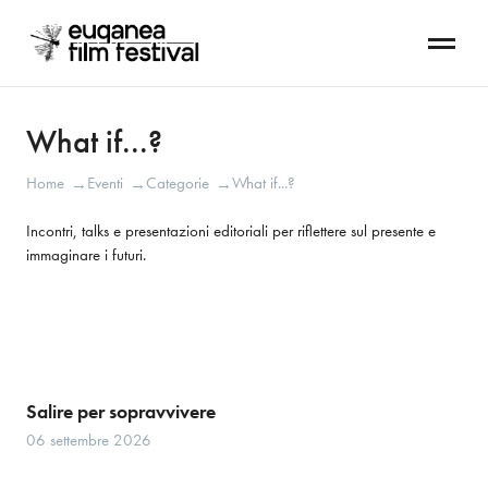
What if...?
Home
Eventi
Categorie
What if...?
→
→
→
Incontri, talks e presentazioni editoriali per riflettere sul presente e 
immaginare i futuri. 
Salire per sopravvivere
06 settembre 2026