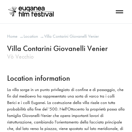
Home
Location
Villa Contarini Giovanelli Venier
→
→
Villa Contarini Giovanelli Venier
Vò Vecchio
Location information
La villa sorge in un punto privilegiato di confine e di passaggio, che 
fin dal medioevo ha rappresentato una sorta di varco tra i colli
Berici e i colli Euganei. La costruzione della villa risale con tutta 
probabilità alla fine del '500. Nell'Ottocento la proprietà passa alla 
famiglia Giovanelli-Venier che opera importanti lavori di 
ristrutturazione, cambiando l'orientamento della facciata principale 
che, dal lato verso la piazza, viene spostato sul lato meridionale, di 