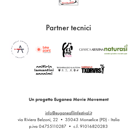
Partner tecnici
Un progetto Euganea Movie Movement
info@euganeafilmfestival.it
via Riviera Belzoni, 22 • 35043 Monselice (PD) - Italia
p.iva 04755110287 • c.f. 91016820283