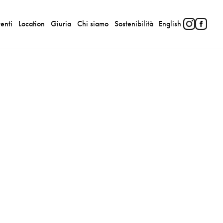
enti
Location
Giuria
Chi siamo
Sostenibilità
English
Hotel Alle Acque
•
Lonigo
a di Vigna Contarena
•
Este
Loreggian
•
Arquà Petrarca
ne Porto Godi
•
Toara di Villaga
tta di Corlanzone
•
Alonte
ro di San Francesco
•
Este
a Teatro Farinelli
•
Este