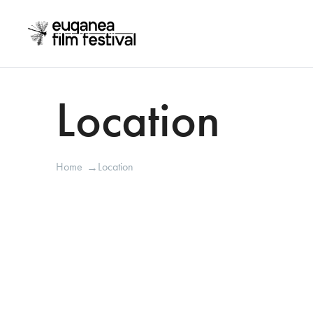
Location
Home
Location
→
Agrimons
•
Monseli
Auditorium MuCe
•
Galzign
Ca' Martinengo / Giardino Monumen
Cantina Maeli
•
Bao
Cantina Terra Felice
•
Arquà
Chiostro della Chiesa Santa Maria della
Cinema Corallo
•
Mons
Cà Martinengo / Giardino Monumental