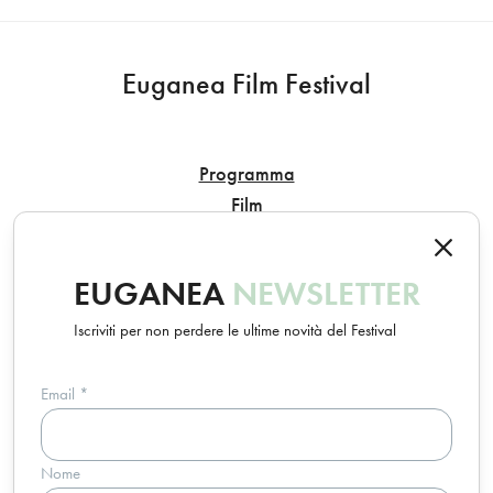
Euganea Film Festival
Programma
Film
Eventi
Location
EUGANEA
NEWSLETTER
Giuria
Chi siamo
Iscriviti per non perdere le ultime novità del Festival
Sostenibilità
Email
*
Un progetto Euganea Movie Movement
Nome