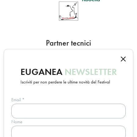
Partner tecnici
EUGANEA
NEWSLETTER
Iscriviti per non perdere le ultime novità del Festival
Email
*
Un progetto Euganea Movie Movement
Nome
info@euganeafilmfestival.it
via Riviera Belzoni, 22 • 35043 Monselice (PD) - Italia