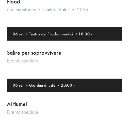
Flood
documentaries • United States • 2025
06 set
•
Teatro dei Filodrammatici
•
18:30
-
Salire per sopravvivere
Evento speciale
06 set
•
Giardini di Este
•
20:00
-
Al fiume!
Evento speciale