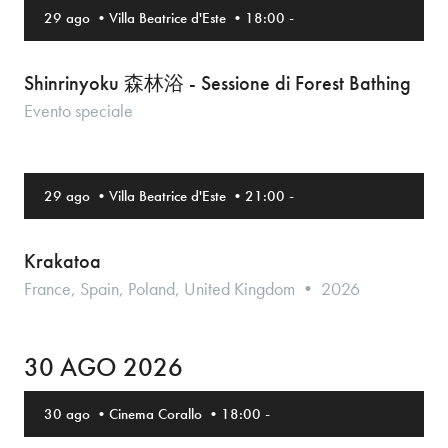
29 ago
•
Villa Beatrice d'Este
•
18:00
-
Shinrinyoku 森林浴 - Sessione di Forest Bathing
Evento speciale
29 ago
•
Villa Beatrice d'Este
•
21:00
-
Krakatoa
France, Spain, Poland, United Kingdom • 2026
30 AGO 2026
30 ago
•
Cinema Corallo
•
18:00
-