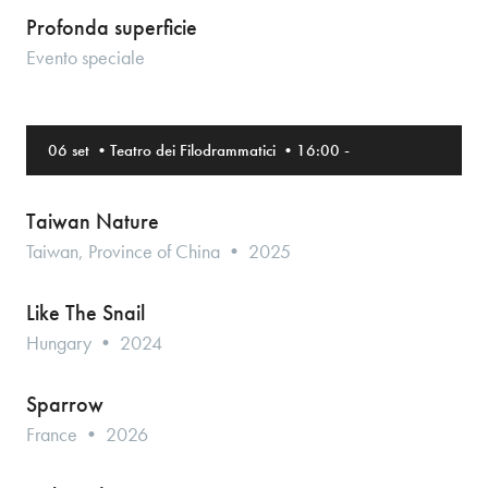
Profonda superficie
Evento speciale
06 set
•
Teatro dei Filodrammatici
•
16:00
-
Taiwan Nature
Taiwan, Province of China • 2025
Like The Snail
Hungary • 2024
Sparrow
France • 2026