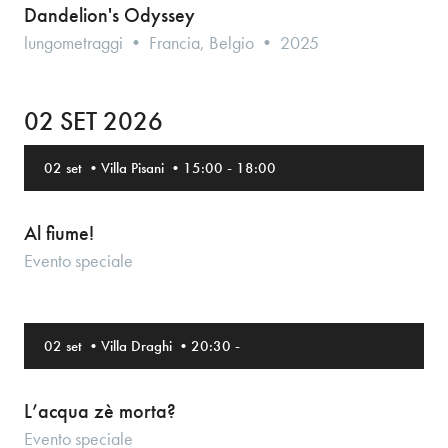
Dandelion's Odyssey
lungometraggi • Francia, Belgio • 2025
02 SET 2026
02 set
•
Villa Pisani
•
15:00
-
18:00
Al fiume!
Evento speciale
02 set
•
Villa Draghi
•
20:30
-
L’acqua zè morta?
Evento speciale