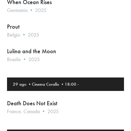
When Ocean Rises
Germania • 2025
Prout
Belgio • 2025
Lulina and the Moon
Brasile • 2025
29 ago
•
Cinema Corallo
•
18:00
-
Death Does Not Exist
France, Canada • 2025