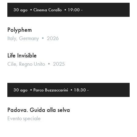
30 ago
•
Cinema Corallo
•
19:00
-
Polyphem
Italy, Germany • 2026
Life Invisible
Cile, Regno Unito • 2025
30 ago
•
Parco Buzzaccarini
•
18:30
-
Padova. Guida alla selva
Evento speciale