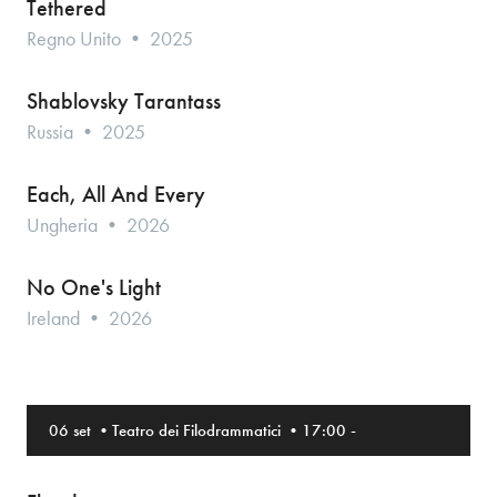
Tethered
Regno Unito • 2025
Shablovsky Tarantass
Russia • 2025
Each, All And Every
Ungheria • 2026
No One's Light
Ireland • 2026
06 set
•
Teatro dei Filodrammatici
•
17:00
-