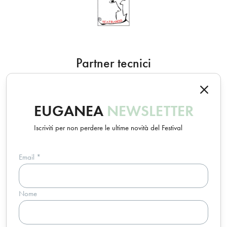
Partner tecnici
EUGANEA
NEWSLETTER
Iscriviti per non perdere le ultime novità del Festival
Email
*
Un progetto Euganea Movie Movement
Nome
info@euganeafilmfestival.it
via Riviera Belzoni, 22 • 35043 Monselice (PD) - Italia
p.iva 04755110287 • c.f. 91016820283