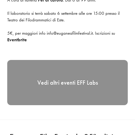
A cura di libreria 
Pel di carota
. Dai 6 ai 99 anni.
Il laboratorio si terrà sabato 6 settembre alle ore 15:00 presso il 
Teatro dei Filodrammatici di Este.
5€, per maggiori info info@euganeafilmfestival.it. Iscrizioni su 
Eventbrite
Vedi altri eventi
EFF Labs